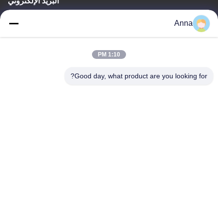
البريد الإلكتروني
wfmbeide@163.com
Anna
وقت العمل
1:10 PM
08:00-17:00
Good day, what product are you looking for?
عنواننا
العنوان
رقم 121. مدينة كيتشنغ تشوتشو تشجيانغ الصين
الهاتف
86-570-8017861
الصين جودة جيدة مضخة الصرف الصحي الغاطسة المورد. حقوق الطبع
والنشر © -2026 QUZHOU ZHONGYI CHEMICALS CO.,LTD جميع