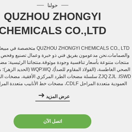
حولنا
QUZHOU ZHONGYI
CHEMICALS CO.,LTD
QUZHOU ZHONGYI CHEMICALS CO., LTD م
والصمامات.نحن مدعومون بفريق فني ذو خبرة وعمال تصنيع وفحص ص
منتجات متنوعة بأسعار تنافسية وجودة موثوقة.منتجاتنا الرئيسية: 
الصحي الغاطسة، (الفولاذ المقاوم للصدأ)، Q
ZJQ ZJL .ISWD سلسلة مضخات الطرد المركزي الأفقية، مضخات
العمودية متعددة المراحل CDLF، مضخات خط الأنابيب متعد
GDL، مضخة الحجاب ا
عرض المزيد
المزدوجة S، نظام مضخات ...
اتصل الآن