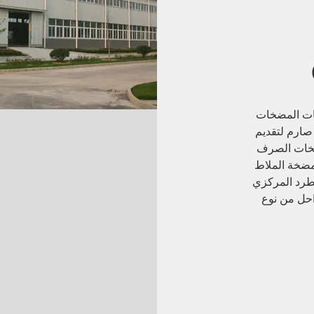
تخصصة في مبيعات المضخات
ارم لتقديم
مضخات الصرف
WQP.W (الحديد الزهر)؛ مضخة الملاط
 الطرد المركزي
دة المراحل من نوع
لحاجز QBY DBY.الخلاط الغاطس QJB ومضخة الشفط