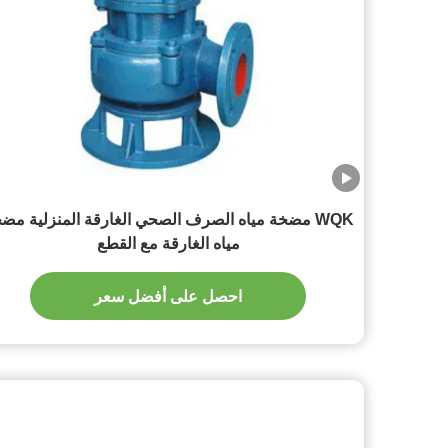
WQK مضخة مياه الصرف الصحي الغارقة المنزلية مض
مياه الغارقة مع القطع
احصل على أفضل سعر