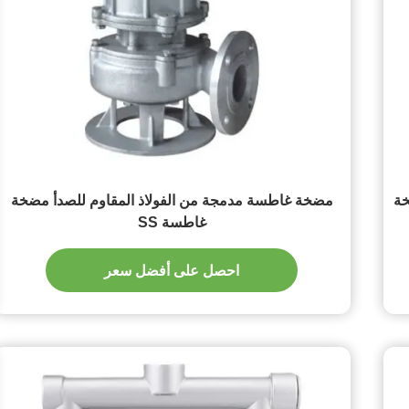
خة
مضخة غاطسة مدمجة من الفولاذ المقاوم للصدأ مضخة
غاطسة SS
احصل على أفضل سعر