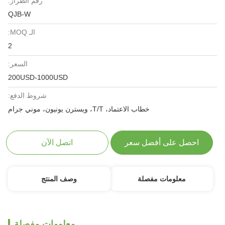
رقم الطراز:
QJB-W
الـ MOQ:
2
السعر:
200USD-1000USD
شروط الدفع:
خطاب الاعتماد، T/T، ويسترن يونيون، موني جرام
احصل على أفضل سعر
اتصل الآن
معلومات مفصلة
وصف المنتج
معلومات مفصلة