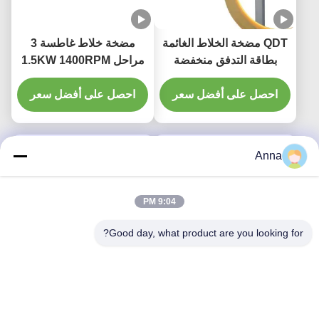
QDT مضخة الخلاط الغائمة
مضخة خلاط غاطسة 3
بطاقة التدفق منخفضة
مراحل 1.5KW 1400RPM
السرعة المروحة مع المواد
260mm 250N خلاط
المكثفة الحديد الزهري
احصل على أفضل سعر
معالجة المياه
احصل على أفضل سعر
الفولاذ المقاوم للصدأ
Anna
9:04 PM
Good day, what product are you looking for?
QJB خلاط المياه العادمة
خلاطات معالجة مياه
الغائم الضغط العالي
الصرف الصحي 10KW