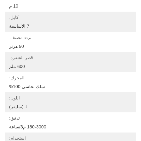
10 م
كابل:
7 الأساسية
تردد مصنف:
50 هرتز
قطر الشفرة:
600 ملم
المحرك:
سلك نحاسي 100%
اللون:
الـ (سليفر)
تدفق:
180-3000 م3/ساعة
استخدام: