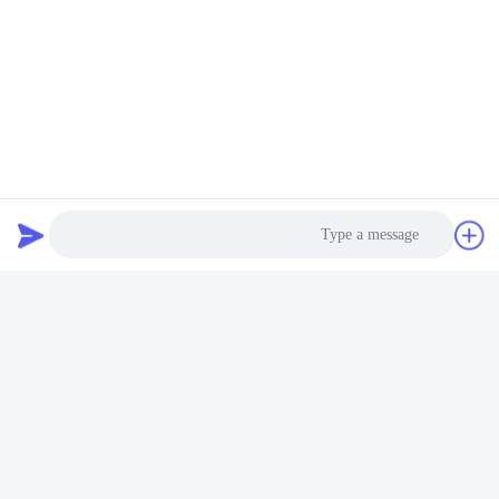
لحاويات الهواء من كتلة
خلاط مغمور غير قابل للصدأ
احصل على أفضل سعر
QJB
احصل على أفضل سعر
مضخة خلاط غاطسة نفاثة
Photo
SUS304 415 فولت
خلاطات غاطسة لمياه
Video Call
الصرف الصحي
احصل على أفضل سعر
Audio Call