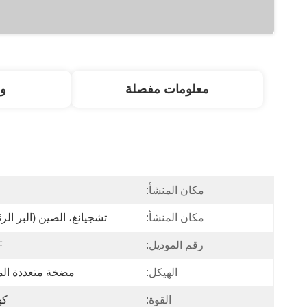
معلومات مفصلة
و
مكان المنشأ:
ا
مكان المنشأ:
تشجيانغ، الصين (البر الر
رقم الموديل:
F
الهيكل:
مضخة متعددة ال
القوة:
كه