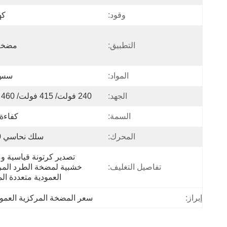
وقود:
كه
التطبيق:
مضخة 
المواد:
سس 04
الجهد:
240 فولت/ 415 فولت/ 460 فولت
السمة:
كفاءة 
المحرك:
سلك نحاسي 100%
تفاصيل التغليف:
العمودية متعددة ال
إبراز:
سعر المضخة المركزية العمود