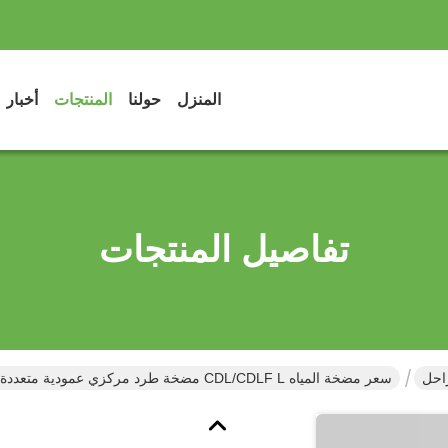
المنزل
حولنا
المنتجات
أخبار
تفاصيل المنتجات
احل
سعر مضخة المياه CDL/CDLF L مضخة طرد مركزي عمودية متعددة المراحل مع الفولاذ المقاوم للصدأ 304