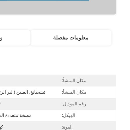
معلومات مفصلة
و
مكان المنشأ:
ا
مكان المنشأ:
تشجيانغ، الصين (البر الر
رقم الموديل:
F
الهيكل:
مضخة متعددة ال
القوة:
كه