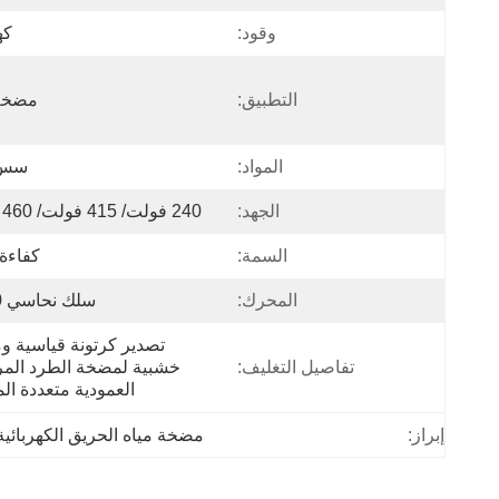
وقود:
كه
التطبيق:
مضخة 
المواد:
سس 04
الجهد:
240 فولت/ 415 فولت/ 460 فولت
السمة:
كفاءة 
المحرك:
سلك نحاسي 100%
تفاصيل التغليف:
العمودية متعددة ال
إبراز:
مضخة مياه الحريق الكهربائية