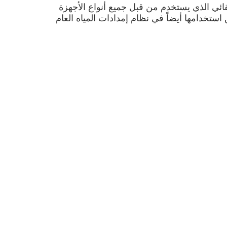
م الحريق التلقائي الذي يستخدم من قبل جميع أنواع الأجهزة
بدون حبوب صلبة تحت 100 درجة مئوية أو ما يعادلهايمكن استخدامها أيضاً في نظام إمدادات المياه العام