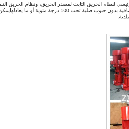
ت الحريق من سلسلة XBD-DL بشكل رئيسي لنظام الحريق الثابت لمصدر الحريق، ونظا
والمشاريع والمباني العالية الخ.ويمكن نقلها مع المياه الصافية 
لدية.