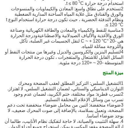
استخدام درجة حرارة t ≤ 80 °C.
2تستخدم على نطاق واسع: المعادن والكيماويات والمنسوجات
والورق والفنادق مثل غلاية المياه الساخنة المدارية الضغطية
ونظام التدفئة الحضرية ، حيث تكون درجة حرارة استخدام النوع t
≤ 120 °C.
3مناسبة للنفط والكيمياء والمعادن والطاقة الكهربائية وصناعة
الورق والأغذية والألياف الصيدلانية والاصطناعيةودرجة الحرارة
هي -20 °C ~ + 120 °C لنقل الجسيمات غير الصلبة، تآكل
واللزوجة مماثلة للمياه.
4لتسليم البنزين والكروسين والديزل وغيرها من منتجات النفط أو
السائل القابل للاشتعال والمتفجرات ، تكون درجة الحرارة
المتوسطة -20 ~ +120 درجة مئوية.
ميزة المنتج
1التشغيل السلس: التركيز المطلق لعقب المضخة ومحرك
التوازن الديناميكي والستاتي، لضمان التشغيل السلس، لا اهتزاز.
2تسرب قطرة: مواد مختلفة، ختم الكربيد، لضمان عدم وجود
تسرب من وسائل الإعلام المختلفة التسليم.
3ضوضاء منخفضة: اثنين من محامل ضوضاء منخفضة تحت دعم
المضخة، وتعمل بسلاسة، بالإضافة إلى صوت المحرك ضعيف، لا
يوجد ضوضاء أساسا.
4. سهلة التثبيت والصيانة، لا حاجة لتفكيك نظام الأنابيب، طالما أن
إزالة المضخة مقعد المكسرة يمكن استخراج جميع أجزاء الدوار.