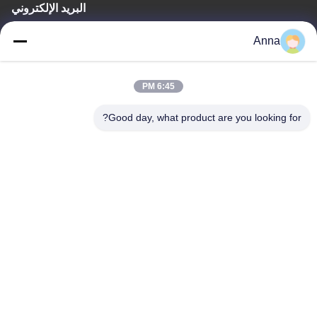
البريد الإلكتروني
wfmbeide@163.com
Anna
وقت العمل
6:45 PM
08:00-17:00
Good day, what product are you looking for?
عنواننا
العنوان
رقم 121. مدينة كيتشنغ تشوتشو تشجيانغ الصين
الهاتف
86-570-8017861
الصين جودة جيدة مضخة الصرف الصحي الغاطسة المورد. حقوق الطبع