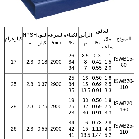
التدفق
الرأس
الكفاءة
السرعة
القوة
NPSH
النموذج
كيلوغرام
م3/
l/s
م
%
r/min
كيلو
م
ساعة
26
8.5
0.3
1.1
ISWB15-
17
2.3
0.18
2900
34
8
0.42
1.5
80
34
7
0.55
2.0
25
16
0.50
1.8
ISWB20-
25
2.3
0.37
2900
34
15
0.69
2.5
110
35
13.5
0.91
3.3
19
33
0.50
1.8
ISWB20-
29
2.3
0.75
2900
25
32
0.69
2.5
160
23
30
0.91
3.3
34
16
0.78
2.8
ISWB25-
26
2.3
0.55
2900
42
15
1.11
4.0
110
41
13.5
1.44
5.2