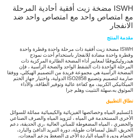
ISWH مضخة زيت أفقية أحادية المرحلة
مع امتصاص واحد مع امتصاص واحد ضد
الانفجار
مقدمة المنتج
ISWH مضخة زيت أفقية ذات مرحلة واحدة وقطرة واحدة
وقطرة واحدة مضادة للانفجار باستخدام أحدث نموذج
هيدروليكيوفقًا لمعايير أداء المضخة الطائرة المركزية ذات
المرحلة الواحدة ذات الشفط الواحد والضخة الرأسية ، فإن
المضخة الرأسية هي مجموعة فريدة من التصميم الهيكلي، ووفقا
صارمة لتصميم وتصنيع ISO2858 الدولية، واختيار جهاز الختم
الميكانيكي الكربيد، مع كفاءة عالية وتوفير الطاقة، والأداء
الموثوق به،سهلة التثبيت وهلم جرا
نطاق التطبيق
1لتسليم المياه وخصائصها الفيزيائية والكيميائية مماثلة للسوائل
الأخرى المستخدمة في المياه ، لتزويد المياه والصرف الصناعي
والحضري ، المياه المضغوطة للمباني العالية ،ري الحديقة، دعم
الحريق، النقل لمسافات طويلة، دورة التبريد الدافئ والبارد،
الحمام ودورة المياه الباردة الأخرى الضغط ودعم المعدات،