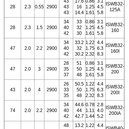
43
17.6
0.86
3.1
ISWB32-
28
2.3
0.55
2900
43
16
1.25
4.5
125A
43
14.4
1.61
5.8
34
33
0.86
3.1
ISWB32-
28
2.3
1.5
2900
40
32
1.25
4.5
160
42
30
1.61
5.8
34
33.2
1.22
4.4
ISWB32-
47
2.0
2.2
2900
40
32
1.75
6.3
160I
42
30.2
2.32
8.3
28
51
0.86
3.1
ISWB32-
47
2.0
3
2900
35
50
1.25
4.5
200
37
48
1.61
5.8
26
50.5
1.22
4.4
ISWB32-
43
2.0
4
2900
33
50
1.75
6.3
200I
35
48
2.32
8.3
34
44.6
0.78
2.8
ISWB32-
74
2.0
2.2
2900
40
44
1.11
4.0
200IA
42
42.7
1.44
5.2
48
13.2
1.22
4.4
ISWB40-