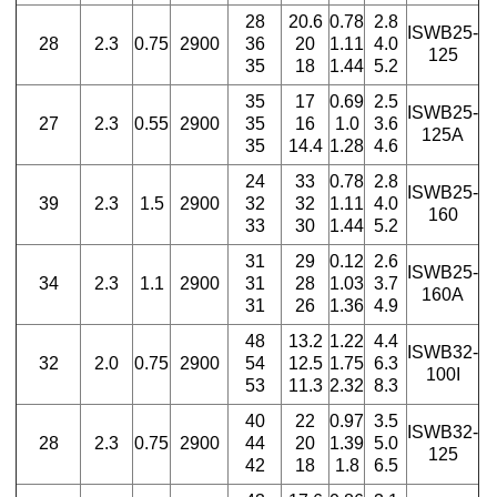
28
20.6
0.78
2.8
ISWB25-
28
2.3
0.75
2900
36
20
1.11
4.0
125
35
18
1.44
5.2
35
17
0.69
2.5
ISWB25-
27
2.3
0.55
2900
35
16
1.0
3.6
125A
35
14.4
1.28
4.6
24
33
0.78
2.8
ISWB25-
39
2.3
1.5
2900
32
32
1.11
4.0
160
33
30
1.44
5.2
31
29
0.12
2.6
ISWB25-
34
2.3
1.1
2900
31
28
1.03
3.7
160A
31
26
1.36
4.9
48
13.2
1.22
4.4
ISWB32-
32
2.0
0.75
2900
54
12.5
1.75
6.3
100I
53
11.3
2.32
8.3
40
22
0.97
3.5
ISWB32-
28
2.3
0.75
2900
44
20
1.39
5.0
125
42
18
1.8
6.5