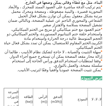
البناء، مثل مع غطاء وقائي يمكن وضعها في الخارج.
*
يتم تركيب الدفة مباشرة على العمود الممتد للمحرك ، والأبعاد
المحورية قصيرة ، والبنية مضغوطة ، ومضخة ومحرك محمل
مرتبة بشكل معقول ،يمكن أن توازن بشكل فعال الحمل
الشعاعي والمحوري الناجم عن عملية المضخة، وبالتالي ضمان
تشغيل المضخة بسلاسة والاهتزاز صغير
*
ختم العمود مع ختم ميكانيكي أو مزيج من الختم الميكانيكي،
واستخدام حلقة ختم التيتانيوم المستوردة، والختم الميكانيكي ذو
الحجم المتوسط عالية درجة الحرارة واستخدام مادة
الكربيد،الختم المقاوم للاستعمال، يمكن أن تمدد بشكل فعال حياة
الختم الميكانيكي.
*
سهلة التثبيت والصيانة ، لا حاجة لتفكيك نظام الأنابيب ، طالما أن
إزالة محار مقعد المضخة يمكن أن تستخرج جميع أجزاء الدوار.
*
وفقا لمتطلبات استخدام التدفق ورأس الحاجة إلى استخدام
سلسلة مضخة، والعمل بالتوازي.
*
يمكن تثبيت المضخة عمودياً وأفقياً وفقًا لترتيب الأنابيب.
عرض النموذج
السرعة
التدفق
الرأس
الطاقة
((دورات
لا، لا، لا
النموذج
((m3/h)
((m)
((kw)
في