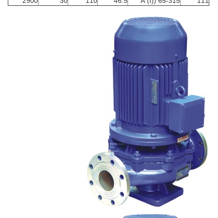
2900
30
110
46.5
65-315 ((I) A
111