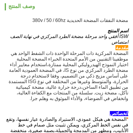
وصف المنتج
مضخة النفقات المضخة الحديدية 380v / 50 / 60hz
اسم المنتج
ISW أفقي واحد مرحلة مضخة الطرد المركزي في نهاية الصف
امتصاص
مقدمة
المضخة المركزية ذات المرحلة الواحدة ذات الشفط الواحد هي
موظفينا التقنيين من الأمم المتحدة الخبراء المضخة المحلية
اختيار النموذج الهيدروليكي المحلية ممتازة،استخدام معايير أداء
مضخة الطرد المركزي من نوع IS، في المضخة العمودية العامة
على أساس مزيج ذكي من التصميم، وفقا لاستخدام درجة
الحرارة، والمتوسط وغيرها من المختلفة في نوع lSG المستمدة
من تطبيق الماء الساخن،درجة حرارة عالية، مضخة كيميائية
تآكل، مضخة زيت. سلسلة من المنتجات مع الكفاءة العالية،
وانخفاض في الضوضاء، والأداء الموثوق به وهلم جرا.
الخصائص
*
المضخة هي هيكل عمودي، الاستيراد والصادرة عيار نفسها، وتقع
في نفس الخط المركزي، ويمكن تثبيت مثل صمام في خط
الأنابيب، ومظهر من المدمجة والجميلة،بصمة صغيرة، منخفضة