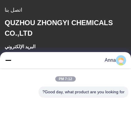
اتصل بنا
QUZHOU ZHONGYI CHEMICALS
CO.,LTD
البريد الإلكتروني
wfmbeide@163.com
Anna
وقت العمل
7:12 PM
08:00-17:00
Good day, what product are you looking for?
عنواننا
العنوان
رقم 121. مدينة كيتشنغ تشوتشو تشجيانغ الصين
الهاتف