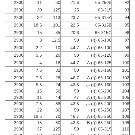
2900
11
60
21.6
65-250B
92
2900
30
125
25
65-315
93
2900
22
113
23.7
65-315A
94
2900
18.5
101
22.5
65-315B
95
2900
15
85
20.6
65-315C
96
2900
3
12.5
50
65-100 ((I)
97
2900
2.2
10
44.7
65-100 ((I) A
98
2900
5.5
20
50
65-125 ((I)
99
2900
4
16
44.7
65-125 ((I) A
100
2900
7.5
32
50
65-160 ((I)
101
2900
7.5
28
46.7
65-160 ((I) A
102
103
65-160 ((I) ب
43.3
24
5.5
2900
2900
15
50
50
65-200 ((I)
104
2900
11
44
47
65-200 ((I) A
105
106
65-200 ((I) ب
43.5
38
7.5
2900
2900
22
80
50
65-250 ((I)
107
2900
18.5
70
46.7
65-250 ((I) A
108
2900
15
60
43.3
65-250 ((I) B
109
2900
37
125
50
65-315 ((I)
110