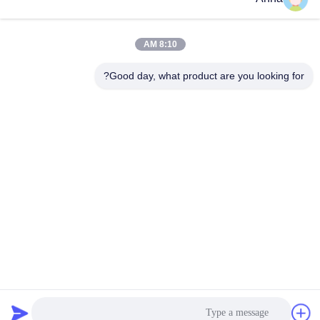
وقت العمل
8:10 AM
08:00-17:00
Good day, what product are you looking for?
عنواننا
العنوان
رقم 121. مدينة كيتشنغ تشوتشو تشجيانغ الصين
الهاتف
86-570-8017861
الصين جودة جيدة مضخة الصرف الصحي الغاطسة المورد. حقوق الطبع
والنشر © -2026 QUZHOU ZHONGYI CHEMICALS CO.,LTD جميع
الحقوق محفوظة
سياسة الخصوصية
|
خريطة الموقع