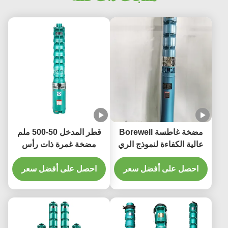
مضخة غاطسة Borewell
قطر المدخل 50-500 ملم
عالية الكفاءة لنموذج الري
مضخة غمرة ذات رأس
QJ مادة الحديد الزهر الجهد
مرتفع واحد / ثلاث مراحل
380 فولت/50bz
احصل على أفضل سعر
احصل على أفضل سعر