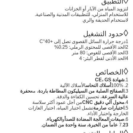
◊
التطبيق
لتزويد المياه من الآبار أو الخزانات
للاستخدام المنزلي، للتطبيقات المدنية والصناعية.
لاستخدام الحديقة والري
◊
حدود التشغيل
1درجة حرارة السائل القصوى تصل إلى +40
°C
2الحد الأقصى للمحتوى الرملي: 0.25%
3الحد الأقصى للغوص: 80 متر
4الحد الأدنى لقطر البئر: 4
◊
الخصائص
1
.
شهادة CE، GS
2. 100%
أسلاك النحاس
الأسلاك الآلية
3.
الصفائح الصلبة من السيليكون المطاطة باردة
، مع
حفرة
عالية السرعة
، تحسين الكفاءة والدقة.
4.
محول آلي دقيق CNC
من أجل عمود أكثر سلاسة
5.
اختبارات صارمة
تشمل اختبار المياه، اختبار الغازات
الخارجة واختبار الأداء.
6.
صبغات المعالجة المضادة للصدأ
و
الكهرباء
.
23 عاماً من الخبرة، سنة واحدة من الضمان
7.
.