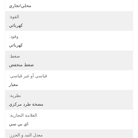
محلي/تجاري
القوة:
كهربائي
وقود:
كهربائي
ضغط:
ضغط منخفض
قياسي أو غير قياسي:
معيار
نظرية:
مضخة طرد مركزي
العلامة التجارية:
اي بي سي
معدل المد و الجزر: