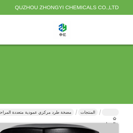
QUZHOU ZHONGYI CHEMICALS CO.,LTD
المنتجات
مضخة طرد مركزي عمودية متعددة المراح
المنزل