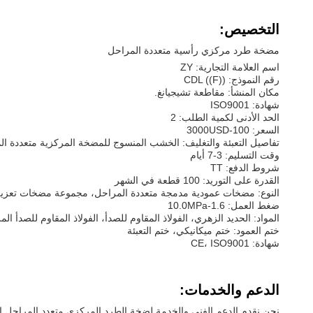
التخصيص:
مضخة طرد مركزي رأسية متعددة المراحل
اسم العلامة التجارية: ZY
رقم النموذج: CDL ((F))
مكان المنشأ: مقاطعة تشيجيانغ.
شهادة: ISO9001
الحد الأدنى لكمية الطلب: 2
السعر: 100-3000USD
تفاصيل التعبئة والتغليف: الخشب المنسوج للمضخة المركزية متعددة ال
وقت التسليم: 3-7 أيام
شروط الدفع: TT
القدرة على التوريد: 100 قطعة في الشهر
النوع: مضخات عمودية مدمجة متعددة المراحل، مجموعة مضخات تعز
ضغط العمل: 1.6-10.0MPa
المواد: الحديد الزهري، الفولاذ المقاوم للصدأ، الفولاذ المقاوم للصدأ الم
ختم العمود: ختم ميكانيكي، ختم التعبئة
شهادة: CE، ISO9001
الدعم والخدمات:
نحن نقدم الدعم الفني والخدمة لضخة الطرد المركزي متعدد المراحل العم