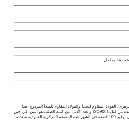
تعددة المراحل
الزهري، الفولاذ المقاوم للصدأ،والفولاذ المقاوم للصدأ المزدوج، هذا
المنتج يأتي مع درجة حرارة أقصاها 120 درجة مئوية، فئة العزل من F أو H، سرعة من 1450-2900 دورة في الدقيقة، وضمان لمدة عام واحد.انها معتمدة من قبل ISO9001 والحد الأدنى من كمية الطلب هو اثنين، في حين
أن السعر يتراوح بين 100-3000 دولار أمريكي. وقت التسليم هو 3-7 أيام مع شروط الدفع من TT وحزمة من الخشب المقارن للمضخة. مع القدرة على توفير 100 قطعة في الشهر،هذه المضخة المركزية العمودية متعددة