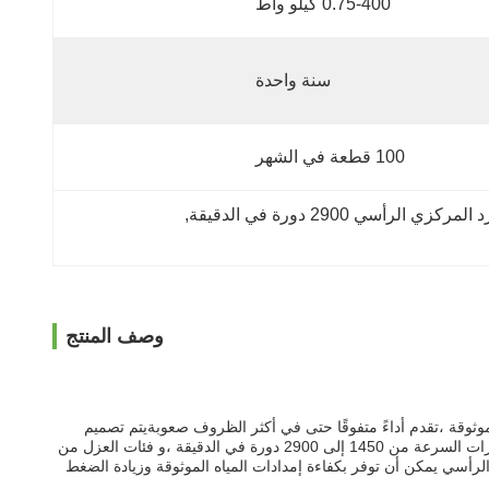
0.75-400 كيلو واط
سنة واحدة
100 قطعة في الشهر
, 
وصف المنتج
قة ،تقدم أداءً متفوقًا حتى في أكثر الظروف صعوبةيتم تصميم
المضخة باستخدام الحديد الزهري أو الفولاذ المقاوم للصدأ أو مواد الفولاذ المقاوم للصدأ المزدوجة ، مما يوفر مقاومة ممتازة للتآكل ومتانة. تختلف خيارات السرعة من 1450 إلى 2900 دورة في الدقيقة ،و فئات العزل من
مان لمدة عام واحد.لدينا مضخة الطرد المركزي الرأسي يمكن أن توفر بكفاءة إمدادات المياه الموثوقة وزيادة الضغط