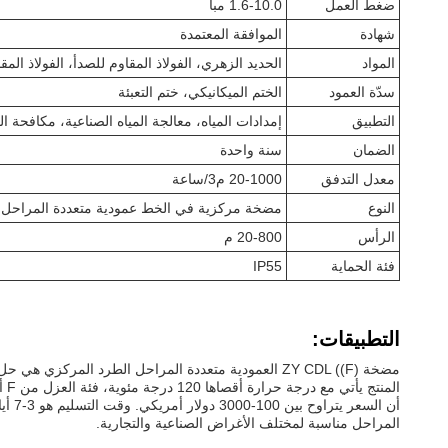
ضغط العمل
1.6-10.0 مبا
شهادة
الموافقة المعتمدة
المواد
الحديد الزهري، الفولاذ المقاوم للصدأ، الفولاذ الم
سدّة العمود
الختم الميكانيكي، ختم التعبئة
التطبيق
إمدادات المياه، معالجة المياه الصناعية، مكافحة ال
الضمان
سنة واحدة
معدل التدفق
20-1000 م3/ساعة
النوع
مضخة مركزية في الخط عمودية متعددة المراحل م
الرأس
20-800 م
فئة الحماية
IP55
التطبيقات:
مضخة ZY CDL ((F) العمودية متعددة المراحل الطرد الم
المراحل مناسبة لمختلف الأغراض الصناعية والتجارية.