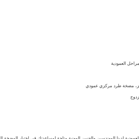
مراحل العمودية
يز، مضخة طرد مركزي عمودي
زدوج
ودية.لدينا المهندسين والفنيين المهنية متاحة لمساعدتك في اختيار المضخة ال