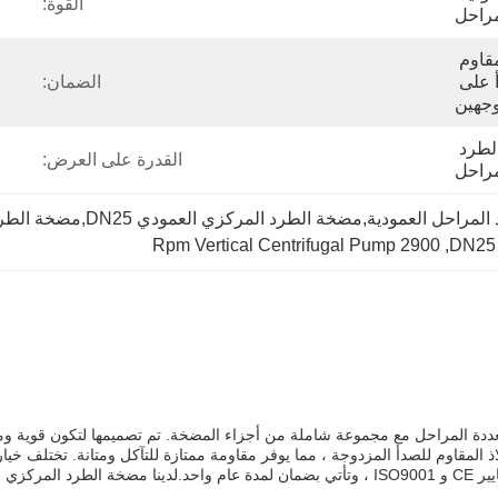
القوة:
مراحل
الحديد الزهر، الفولاذ المقاوم 
للصدأ، الفولاذ المقاوم للصدأ على 
الضمان:
وجهين
الخشب الرقائقي لمضخة الطرد 
القدرة على العرض:
مراحل
ضخة الطرد المركزي العمودي DN25,مضخة الطرد المركزي الرأسي 2900 دورة في الدقيقة
2900 Rpm Vertical Centrifugal Pump
, 
DN25 
 المراحل مع مجموعة شاملة من أجزاء المضخة. تم تصميمها لتكون قوية وموثو
F و H متاحة لتلبية متطلبات العملاء الخاصةجميع المضخات معتمدة بمعايير CE و ISO9001 ، وتأتي بض