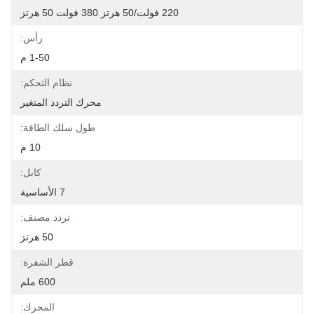
220 فولت/50 هرتز 380 فولت 50 هرتز
رأس:
1-50 م
نظام التحكم:
محرك التردد المتغير
طول سلك الطاقة:
10 م
كابل:
7 الأساسية
تردد مصنف:
50 هرتز
قطر الشفرة:
600 ملم
المحرك: