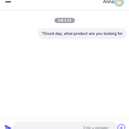
wfmbeide@163.com
Anna
وقت العمل
4:22 AM
08:00-17:00
Good day, what product are you looking for?
عنواننا
العنوان
رقم 121. مدينة كيتشنغ تشوتشو تشجيانغ الصين
الهاتف
86-570-8017861
الصين جودة جيدة مضخة الصرف الصحي الغاطسة المورد. حقوق الطبع
والنشر © -2026 QUZHOU ZHONGYI CHEMICALS CO.,LTD جميع
الحقوق محفوظة
سياسة الخصوصية
|
خريطة الموقع