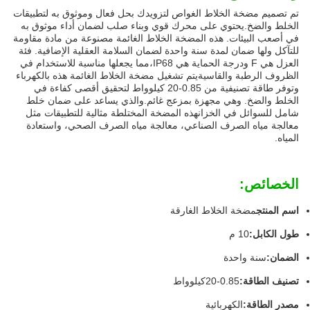
تم تصميم مضخة الخلاط الغواص لتزويدك بحل فعال وموثوق به لتطبيقات
الخلط والضخ.يحتوي على محرك قوي وبناء صلب لضمان أداء موثوق به
في أصعب البيئات. هذه المضخة الخلاط الغائمة مصنوعة من مادة مقاومة
للتآكل ولها ضمان لمدة سنة واحدة لضمان السلامة العقلية الإضافية. فئة
العزل هي F ودرجة الحماية هي IP68،مما يجعلها مناسبة للاستخدام في
الظروف الرطبة والقاسيةيتم تشغيل مضخة الخلاط الغائمة هذه بالكهرباء
وتوفر طاقة تصنيفية من 0.85-20 كيلوواط لتحقيق أقصى كفاءة في
الخلط والضخ. وهي مجهزة بمزعج غائم.والذي يساعد على ضمان خلط
شامل للسوائل في الخزانهذه المضخة المختلطة مثالية للتطبيقات مثل
معالجة مياه الصرف الصناعي، معالجة مياه الصرف الصحي، واستعادة
المياه.
الخصائص:
اسم المنتج
مضخة الخلاط الغارقة
طول الكابل:
10 م
الضمان:
سنة واحدة
تصنيف الطاقة:
0.85-20كيلوواط
مصدر الطاقة:
الكهربائية