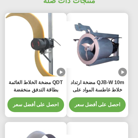
منتجات ذات صلة
QJB-W 10m مضخة ارتداد
QDT مضخة الخلاط الغائمة
خلاط غاطسة المواد على
بطاقة التدفق منخفضة
الحديد الزهر الفولاذ المقاوم
السرعة المروحة مع المواد
للصدأ
احصل على أفضل سعر
المكثفة الحديد الزهري
احصل على أفضل سعر
الفولاذ المقاوم للصدأ