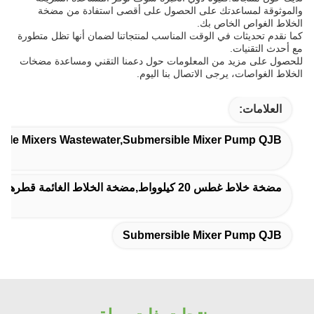
والموثوقة لمساعدتك على الحصول على أقصى استفادة من مضخة
الخلاط الغواص الخاص بك.
كما نقدم تحديثات في الوقت المناسب لمنتجاتنا لضمان أنها تظل متطورة
مع أحدث التقنيات.
للحصول على مزيد من المعلومات حول دعمنا التقني ومساعدة مضخات
الخلاط الغواصات، يرجى الاتصال بنا اليوم.
العلامات:
ible Mixers Wastewater,Submersible Mixer Pump QJB
مضخة خلاط غطس 20 كيلوواط,مضخة الخلاط الغائمة قطرها 150 ملم,مضخة المزج الغائمة الحديدية المصبوبة
Submersible Mixer Pump QJB