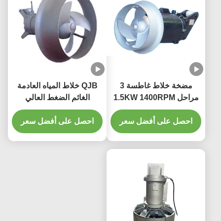
مضخة خلاط غاطسة 3
QJB خلاط المياه العادمة
مراحل 1.5KW 1400RPM
الغائم الضغط العالي
260mm 250N خلاط
لحاويات الهواء من كتلة
معالجة المياه
احصل على أفضل سعر
احصل على أفضل سعر