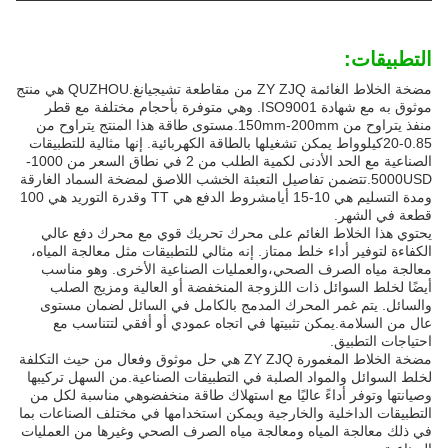
التطبيقات:
مضخة الخلاط الغائمة ZY ZJQ من مقاطعة تشيجيانغ.QUZHOU هي منتج
موثوق به مع شهادة ISO9001. وهي متوفرة بأحجام مختلفة مع قطر
منفذ يتراوح من 150mm-200mm.مستوى طاقة هذا المنتج يتراوح من
0.85-20كيلوواط يمكن تشغيلها بالطاقة الكهربائية. إنها مثالية للتطبيقات
الصناعية مع الحد الأدنى لكمية الطلب من 2 في نطاق السعر من 1000-
5000USD.تتضمن تفاصيل التعبئة الخشب اللاصق لمضخة السماد الغارقة
ومدة التسليم هي 10-15 أيامشروط الدفع هي TT وقدرة التوريد هي 100
قطعة في الشهر.
يحتوي هذا الخلاط الغائم على محرك تحريك قوي مع محرك دفع عالي
الكفاءة لتوفير أداء خلط ممتاز. إنه مثالي للتطبيقات مثل معالجة المياه،
معالجة مياه الصرف الصحي،والعمليات الصناعية الأخرى. وهو مناسب
أيضًا لخلط السوائل ذات اللزوجة المنخفضة أو العالية ومزيج الصلب
والسائل. يتم غمر المحرك المدمج بالكامل في السائل لضمان مستوى
عال من السلامة.يمكن تثبيتها في اتجاه عمودي أو أفقي لتتناسب مع
احتياجات التطبيق.
مضخة الخلاط المغمورة ZY ZJQ هي حل موثوق وفعال من حيث التكلفة
لخلط السوائل والمواد الصلبة في التطبيقات الصناعية.من السهل تركيبها
وصيانتها وتوفر أداءً عاليًا مع استهلاك طاقة منخفضوهي مناسبة لكل من
التطبيقات الداخلية والخارجية ويمكن استخدامها في مختلف الصناعات بما
في ذلك معالجة المياه ومعالجة مياه الصرف الصحي وغيرها من العمليات