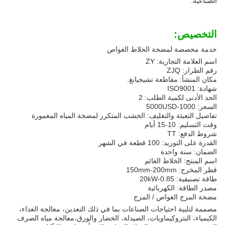
الصناعية.
التخصيص:
خدمة مخصصة لمضخة الخلاط الغواص
اسم العلامة التجارية: ZY
رقم الطراز: ZJQ
مكان المنشأ: مقاطعة تشيجيانغ.
شهادة: ISO9001
الحد الأدنى لكمية الطلب: 2
السعر: 1000-5000USD
تفاصيل التعبئة والتغليف: الخشب المتكرر لمضخة المياه المغمورة
وقت التسليم: 10-15 أيام
شروط الدفع: TT
القدرة على التوريد: 100 قطعة في الشهر
الضمان: سنة واحدة
اسم المنتج: الخلاط الغائم
قطر المخرج: 150mm-200mm
طاقة تصنيفية: 0.85-20kW
مصدر الطاقة: الكهربائية
مضخة المزج الغواص / المزج
مصممة لتلبية احتياجات الصناعات بما في ذلك التعدين، معالجة الغذاء،
الكيمياء، البتروكيماويات، الصيدلة، الخضار والورق،معالجة مياه الصرف