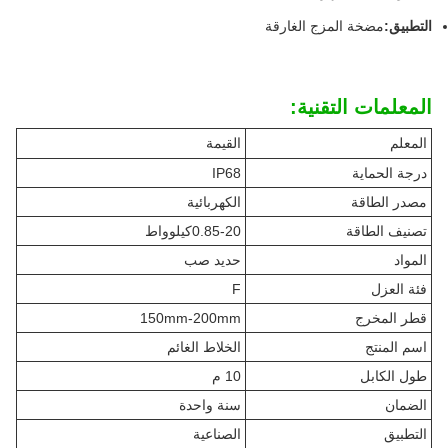
التطبيق:
مضخة المزج الغارقة
المعلمات التقنية:
المعلم
القيمة
درجة الحماية
IP68
مصدر الطاقة
الكهربائية
تصنيف الطاقة
0.85-20كيلوواط
المواد
حديد صب
فئة العزل
F
قطر المخرج
150mm-200mm
اسم المنتج
الخلاط الغائم
طول الكابل
10 م
الضمان
سنة واحدة
التطبيق
الصناعية