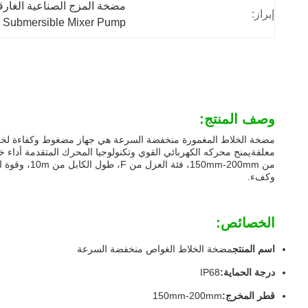
مضخة المزج الصناعية الغارقة,مضخة المزج الغوا
إبراز:
s Submersible Mixer Pump
وصف المنتج:
مضخة الخلاط المغمورة منخفضة السرعة هي جهاز مضغوط وكفاءة لخلط 
معلقةيمنح محركه الكهربائي القوي وتكنولوجيا المحرك المتقدمة أداء خ
وكفء.
الخصائص:
اسم المنتج
مضخة الخلاط الغواص منخفضة السرعة
درجة الحماية:
IP68
قطر المخرج:
150mm-200mm