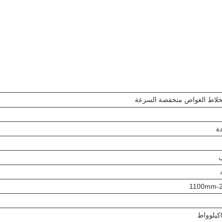
لاط الغواص منخفضة السرعة
ة
1100mm-