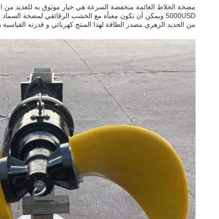
من الحديد الزهري.مصدر الطاقة لهذا المنتج كهربائي و قدرته القياسية هي 0مضخة الخلاط الغائمة منخفضة السرعة هي مضخة ومزج ومضخة غائمة موثوقة لكل من التطبيقات الصناعية وا