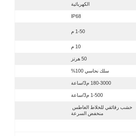
الكهربائية
IP68
1-50 م
10 م
50 هرتز
سلك نحاسي 100%
180-3000 م3/ساعة
1-500 م3/ساعة
خشب رقائقي للخلاط الغاطس 
منخفض السرعة