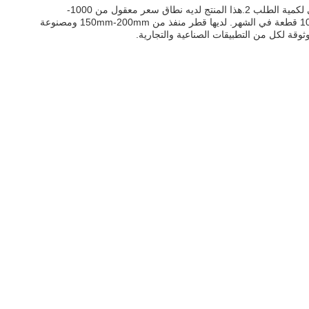
مضخة الخلاط الغائمة منخفضة السرعة هي خيار موثوق به للعديد من التطبيقات الصناعية والتجارية. وهي معتمدة من قبل ISO 9001 ولديها الحد الأدنى لكمية الطلب 2.هذا المنتج لديه نطاق سعر معقول من 1000-
5000USD ويمكن أن تكون معبأة مع الخشب الرقائقي لمضخة السماد الغائمة. وقت التسليم هو 10-15 أيام وشروط الدفع هي TT. قدرة التوريد هي 100 قطعة في الشهر. لديها قطر منفذ من 150mm-200mm ومصنوعة