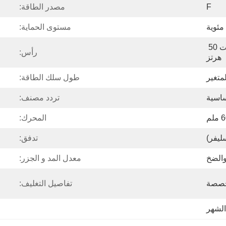
F
مصدر الطاقة:
مستوى الحماية:
220 فولت/50 هرتز 380 فولت 50 
رأس:
هرتز
متغير
طول سلك الطاقة:
تردد مصنف:
لم
المحرك:
سليفر)
تدفق:
والضخ
معدل المد و الجزر:
صصة
تفاصيل التغليف: