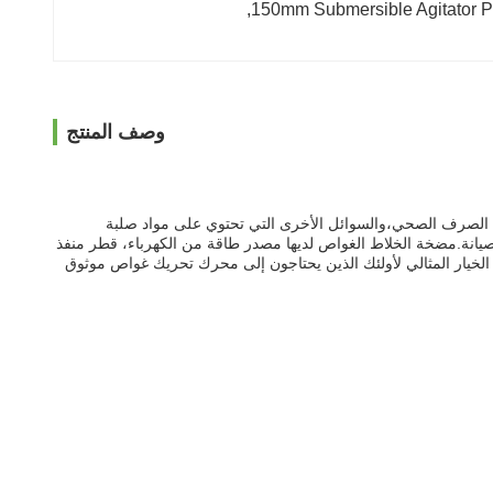
, 
150mm Submersible Agitator 
وصف المنتج
 الصرف الصحي،والسوائل الأخرى التي تحتوي على مواد صلبة
لصيانة.مضخة الخلاط الغواص لديها مصدر طاقة من الكهرباء، قطر منفذ
ة مياه الصرف الصحيمضخة الخلاط الغواصة هي الخيار المثالي لأولئك الذين يحتاجون إلى محرك تحريك غواص موثوق