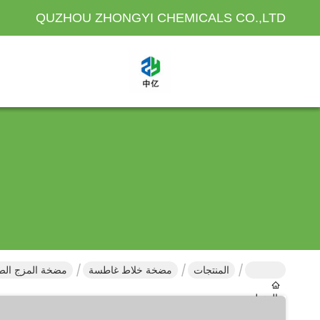
QUZHOU ZHONGYI CHEMICALS CO.,LTD
المنتجات
مضخة خلاط غاطسة
مضخة المزج الصناع
المنزل