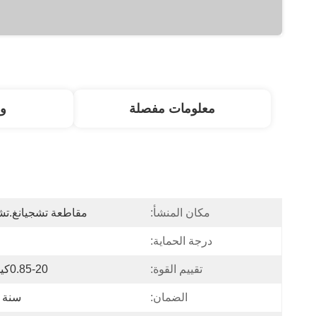
معلومات مفصلة
و
مكان المنشأ:
مقاطعة تشجيانغ.ت
درجة الحماية:
تقييم القوة:
0.85-20كيلوواط
الضمان:
سنة 