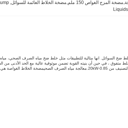
ص 150 ملم,مضخة الخلاط الغائمة للسوائل
, 
Pump
Liquid
ضخ السوائل. انها مثالية للتطبيقات مثل خلط ضخ مياه الصرف الصحي، مياه
لط متفوق ، في حين أن بنيته القوية تضمن موثوقية عالية مع الحد الأدنى من ا
من 150mm-200mm، فئة العزل من F، طول الكابل من 10m، وقوة التصنيف من 0.85-20kW.معالج