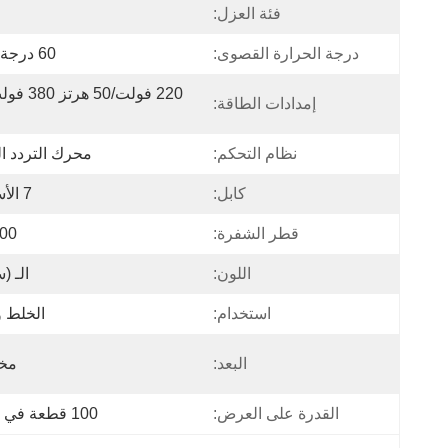
فئة العزل:
درجة الحرارة القصوى:
60 درجة مئوية
إمدادات الطاقة:
نظام التحكم:
محرك التردد ال
كابل:
7 الأساسية
قطر الشفرة:
600 م
اللون:
الـ (
استخدام:
الخلط 
البعد:
مخ
القدرة على العرض:
100 قطعة في الشهر