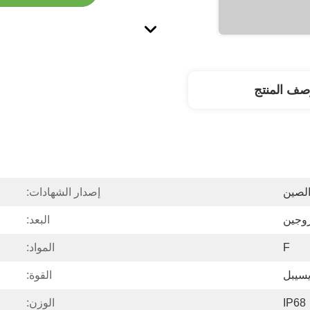
صف المنتج
الصين
إصدار الشهادات:
روجين
البعد:
F
المواد:
القوة:
IP68
الوزن: