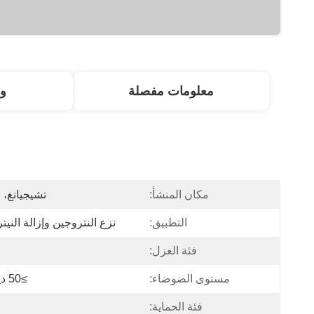
معلومات مفصلة
و
مكان المنشأ:
تشيجيانغ، 
التطبيق:
نزع النتروجين وإزالة النيت
فئة العزل:
مستوى الضوضاء:
≥50 ديسيبل
فئة الحماية: