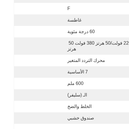
F
غاطسة
60 درجة مئوية
220 فولت/50 هرتز 380 فولت 50 
هرتز
محرك التردد المتغير
7 الأساسية
600 ملم
الـ (سليفر)
الخلط والضخ
صندوق خشبي