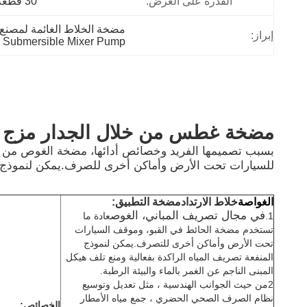
القدرة على العرض:
30 قطعة/شهر
مضخة الخلاط الغائمة لمصنع
إبراز:
l Submersible Mixer Pump
مضخة غطس من خلال الجدار
مزج 
بسبب تصميمها الفريد وخصائص أدائها، مضخة الغوص من خل
للسيارات تحت الأرض وأماكن أخرى للصرف.يمكن لنموذج المنف
خلاط الارتداد
الغواصة
مضخة
التطبيق:
في مجال تصريف المباني، الغوص
1
.
عادة ما
تستخدم مضخة الحائط في القبو، وموقف السيارات
تحت الأرض وأماكن أخرى للتصرف.يمكن لنموذج
المنفعة تصريف المياه الراكدة بفعالية ومنع تلف هيكل
المبنى الناجم عن الغمر بالماء والبيئة الرطبة.
2من حيث الجوانب الهندسية ، مثل تعديل وتوسيع
نظام الصرف الصحي الحضري ، جمع مياه الأمطار
الخصائص: