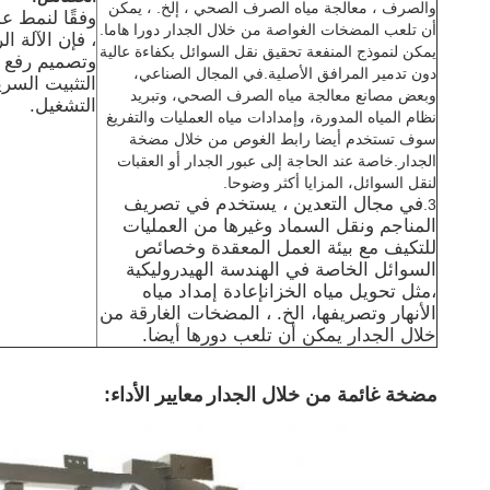
والصرف ، معالجة مياه الصرف الصحي ، إلخ. ، يمكن
وفقًا لنمط عم
أن تلعب المضخات الغواصة من خلال الجدار دورا هاما.
، فإن الآلة ا
يمكن لنموذج المنفعة تحقيق نقل السوائل بكفاءة عالية
وتصميم رفع م
دون تدمير المرافق الأصلية.في المجال الصناعي،
التثبيت السر
وبعض مصانع معالجة مياه الصرف الصحي، وتبريد
التشغيل.
نظام المياه المدورة، وإمدادات مياه العمليات والتفريغ
سوف تستخدم أيضا رابط الغوص من خلال مضخة
الجدار.خاصة عند الحاجة إلى عبور الجدار أو العقبات
لنقل السوائل، المزايا أكثر وضوحا.
في مجال التعدين ، يستخدم في تصريف
3.
المناجم ونقل السماد وغيرها من العمليات
للتكيف مع بيئة العمل المعقدة وخصائص
السوائل الخاصة في الهندسة الهيدروليكية
،مثل تحويل مياه الخزانإعادة إمداد مياه
الأنهار وتصريفها، الخ. ، المضخات الغارقة من
خلال الجدار يمكن أن تلعب دورها أيضا.
مضخة غائمة من خلال الجدار
معايير الأداء: