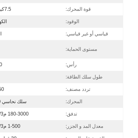
قوة المحرك:
7.5كيلوواط
الوقود:
الكه
قياسي أو غير قياسي:
ا
مستوى الحماية:
رأس:
50
طول سلك الطاقة:
تردد مصنف:
50 هرت
المحرك:
سلك نحاسي 100%
تدفق:
180-3000 م3/ساعة
معدل المد و الجزر:
1-500 م3/ساعة