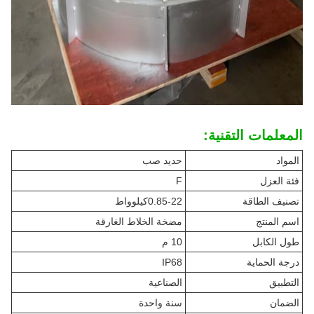
المعلمات التقنية:
المواد
حديد صب
فئة العزل
F
تصنيف الطاقة
0.85-22كيلوواط
اسم المنتج
مضخة الخلاط الغارقة
طول الكابل
10 م
درجة الحماية
IP68
التطبيق
الصناعية
الضمان
سنة واحدة