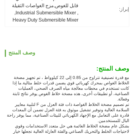
قابل للغوص,مزج الغواصات الثقيلة
إبراز:
, 
Industrial Submersible Mixer
, 
Heavy Duty Submersible Mixer
وصف المنتج
وصف المنتج:
مع قدرة تصنيفية تتراوح من 0.85 إلى 22 كيلوواط ، تم تجهيز مضخة
الخلاط الغواص بمحرك كهربائي قوي يضمن قدرات خلط مثالية.ما إذا
كانت تستخدم في محطات معالجة مياه الصرف الصحي، العمليات
الصناعية، أو تطبيقات أخرى، هذه مضخة خلاط الغوص يوفر نتائج ثابتة
وفعالة.
تم تصميم مضخة الخلاط الغواصة ذات فئة العزل من F لتلبية معايير
السلامة العالية وتوفير تشغيل موثوق به.فئة العزل تضمن أن المعدات
قادرة على التعامل مع الإجهاد الكهربائي للبيئات الصناعية، مما يوفر راحة
البال للمستخدمين.
بشكل عام مضخة الخلاط الغائمة هي حل متعدد الاستخدامات وقوي
لاحتياجات الخلط والتحريك الصناعي.والفئة العازلة العالية تجعلها خيار