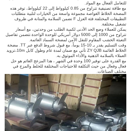
للتعامل الفعال مع المواد.
مع طاقة تصنيفية تتراوح من 0.85 كيلوواط إلى 22 كيلوواط، توفر هذه
المضخة الخلاط الغواصة مجموعة واسعة من الخيارات لتلبية متطلبات
التطبيقات المختلفة.فئة العزل F تضمن السلامة والمتانة في ظروف
تشغيل مختلفة.
يمكن للعملاء وضع الحد الأدنى لكمية الطلب من وحدتين، مع أسعار
تتراوح من 1000 إلى 5000 دولار أمريكي للوحدة الواحدة.تتضمن تفاصيل
التعبئة الخشب المقاوم للنقل الآمن لمضخة السماد الغائمة.
وقت التسليم يقدر بـ 10-15 يوماً، مع قبول شروط الدفع عبر TT. مضخة
الخلاط الغائمة ZY QJB تأتي مع ضمان لمدة عام وطول كابل 10m،تزويد
العملاء بالسلامة الذهنية والأداء الموثوق به.
مع القدرة على توفير 100 وحدة في الشهر ، هذا المزعج الغائم هو حل
فعال وفعال من حيث التكلفة للاحتياجات المختلفة للخلط والمزج في
مختلف الصناعات.