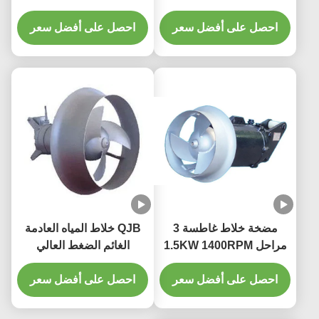
الحديد الزهر الفولاذ المقاوم
السرعة المروحة مع المواد
للصدأ
احصل على أفضل سعر
المكثفة الحديد الزهري
احصل على أفضل سعر
الفولاذ المقاوم للصدأ
مضخة خلاط غاطسة 3
QJB خلاط المياه العادمة
مراحل 1.5KW 1400RPM
الغائم الضغط العالي
260mm 250N خلاط
لحاويات الهواء من كتلة
معالجة المياه
احصل على أفضل سعر
احصل على أفضل سعر