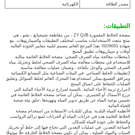
مصدر الطاقة
الكهربائية
التطبيقات:
مضخة الخلاط المغمورة ZY QJB ، من مقاطعة تشيجيانغ ، تشو ، هي
منتج متعدد الاستخدامات مناسب لمختلف التطبيقات والسيناريوهات. مع
شهادة ISO9001 ،هذا المزعج الغائم مصمم لتلبية معايير الجودة العالية.
أوقات و سيناريوهات تطبيق المنتج
1محطات معالجة مياه الصرف الصحي: مضخة الخلاط الغائمة مثالية
للاستخدام في محطات معالجة مياه الصرف الصحي لخلط وتحريك مياه
الصرف الصحي والوحل بكفاءة ، وضمان عمليات معالجة مناسبة.
2تطبيقات الخلط الصناعي: في البيئات الصناعية مثل المصانع الكيميائية
ومرافق التصنيع،يمكن استخدام هذا المحرك الغائم لخلط السوائل وتعليق
الصلبات للحفاظ على اتساق المنتج.
3مزارع تربية الأحياء المائية: بالنسبة لمزارع تربية الأحياء المائية التي
تزرع الأسماك أو الجمبري ، يمكن أن تساعد مضخة الخلاط الغائمة في
تحسين نوعية المياه عن طريق تدوير المياه وتهويةها ،خلق بيئة صحية
للحياة المائية.
4أنظمة المياه البلدية: يمكن للبلديات الاستفادة من استخدام مضخة
الخلاط الغائمة هذه في خزانات المياه أو الخزانات لمنع تراكم الرواسب
والحفاظ على جودة المياه للسكان.
5صناعة التعدين: في عمليات التعدين التي تحتاج فيها إلى خلط أو تحريك
السبات والمواد الصلبة ، يمكن أن تكون مضخة الخلاط الغارقة حلًا موثوقًا