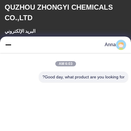
QUZHOU ZHONGYI CHEMICALS
CO.,LTD
البريد الإلكتروني
wfmbeide@163.com
Anna
وقت العمل
6:03 AM
08:00-17:00
Good day, what product are you looking for?
عنواننا
العنوان
رقم 121. مدينة كيتشنغ تشوتشو تشجيانغ الصين
الهاتف
86-570-8017861