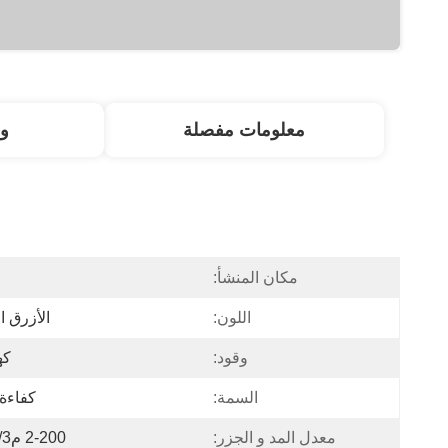
معلومات مفصلة
و
مكان المنشأ:
ا
اللون:
الأزرق 
وقود:
كه
السمة:
كفاءة 
معدل المد و الجزر:
2-200 م3/ساعة