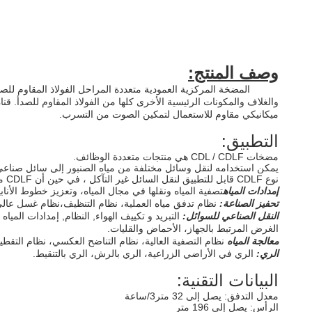
وصف المنتج:
CDLF المضخة المركزية العمودية متعددة المراحل الفولاذ المقاوم لل
والغلاف والمكونات الرئيسية الأخرى كلها من الفولاذ المقاوم للصدأ. ق
ميكانيكي مقاوم للاستعمال لتمكين الصوت من التسرب.
التطبيق:
مضخات CDL / CDLF هي منتجات متعددة الوظائف.
يمكن استخدامه لنقل وسائل مختلفة من مياه الصنبور إلى سائل صن
نوع CDLF قابل للتطبيق لنقل السائل غير التآكل ، في حين أن CDLF مناسب للسائل التآكل قليلاً.
إمدادات المياه
تصفية المياه ونقلها في مجال المياه، وتعزيز خطوط الأنابي
تحفيز الصناعة:
نظام تدفق مياه العملية، نظام التنظيف،
نظام غسل عالي
النقل الصناعي للسوائل:
التبريد و تكييف الهواء, النظام, إمدادات الميا
الغرض المرتبط بالجهاز، الأحماض والقليات.
معالجة المياه
نظام التصفية العالية، نظام التناضح العكسي، نظام التق
الري:
الري في الأراضي الزراعية، الري بالرش، الري بالتنقيط.
البيانات التقنية
:
معدل التدفق: يصل إلى 32 متر3/ساعة
الرأس: يصل إلى 196 متر