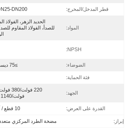
قطر المدخل/المخرج:
DN25-DN200 مل
المواد:
ال
NPSH:
الضوضاء:
≥75 ديسيبل (أ)
فئة الحماية:
الجهد:
فولت/1140 فولت
القدرة على العرض:
10 قطع / أسبوع
إبراز:
مضخة الطرد المركزي متعددة 