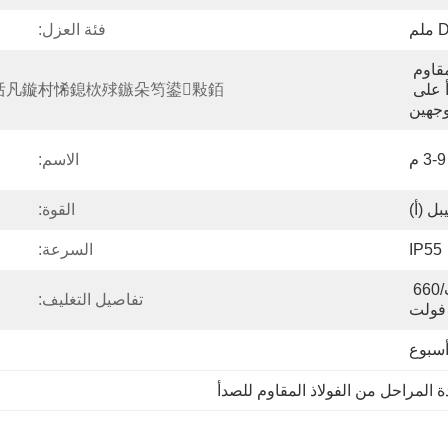
م
فئة العزل:
الحديد الزهر، الفولاذ المقاوم 
للصدأ، الفولاذ المقاوم للصدأ على 
凡鏇村悕鎴栨殏鏃朵笉鍙敤銆:
وجهين
3-9 م
الاسم:
القوة:
IP55
السرعة:
220 فولت/380 فولت/660 
تفاصيل التغليف:
المراحل من الفولاذ المقاوم للصدأ