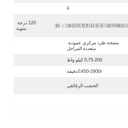
F
120 درجة 
鎮ㄨ鎵剧殑璧勬簮宸茶鍒犻櫎銆佸
مئوية
مضخة طرد مركزي عمودية 
متعددة المراحل
0.75-200 كيلو واط
1450-2900r/دقيقة
الخشب الرقائقي