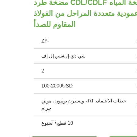
سعر مضخة المياه CDL/CDLF مضخة طرد
ودية متعددة المراحل من الفولاذ
المقاوم للصدأ
ZY
سي دي إل/سي إل إف
2
100-2000USD
خطاب الاعتماد، T/T، ويسترن يونيون، موني
جرام
10 قطع / أسبوع