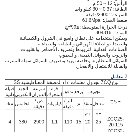
الرأس: 12 ~ 50 م
الطاقة: 0.37 ~ 30 كيلو واط
السرعة: 2900r/دقيقة
ضغط العمل: .61.6Mpa
س
درجة الحرارة المتوسطة: ≥99
ج
المواد: 304316L
ويمكن استخدامه على نطاق واسع في البترول والكيميائية
والصيدلة والطلاء الكهربائي والطباعة والصباغة،
الصناعات الغذائية، لتزويدها وتصريف الأحماض والقلويات
والزيوت والسوائل الثمينة، والسموم،
السوائل المتطايرة. وخاصة توريد وتصريف السوائل سهلة التسرب
والقابلة للاشتعال والانفجار.
2.
معامل
نوع ZCQ لجدول معلمات أداء المضخة المغناطيسية SS
قوة
سرعة
الجهد
فتيلة
تجويف
يرفع
تدفق
المحرك
الدوران
االكهربى
ذاتية
نموذج
لتر /
ص /
مدخل
مَنفَذ
م
كيلووات
الخامس
م/3
دقيقة
دقيقة
مم
مم
ZCQ25-
4
380
2900
1.1
110
15
20
25
20-115
ZCQ32-