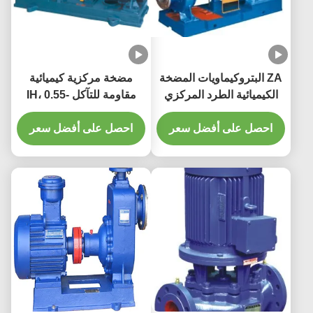
ZA البتروكيماويات المضخة
مضخة مركزية كيميائية
الكيميائية الطرد المركزي
مقاومة للتآكل IH، 0.55-
المضخة الكيميائية البترولية
90KW، 6.3-400m3/h، 5-
احصل على أفضل سعر
125m
احصل على أفضل سعر