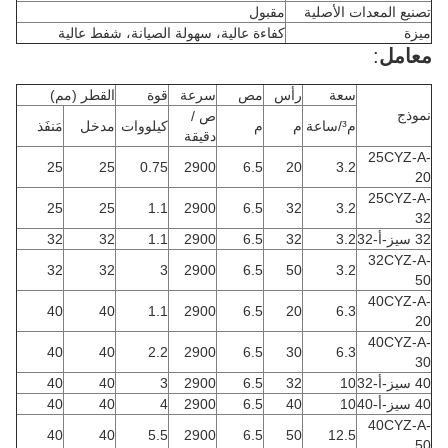
تصنيع المعدات الأصلية
مقبول
ميزة
كفاءة عالية، سهولة الصيانة، شفط عالية
معامل
:
سعة
رأس
مص
سرعة
قوة
القطر (مم)
نموذج
ص /
م³/ساعة
م
م
كيلووات
مدخل
مَنفَذ
دقيقة
25CYZ-A-
25
25
0.75
2900
6.5
20
3.2
20
25CYZ-A-
25
25
1.1
2900
6.5
32
3.2
32
32 سيز-أ-32
3.2
32
6.5
2900
1.1
32
32
32CYZ-A-
32
32
3
2900
6.5
50
3.2
50
40CYZ-A-
40
40
1.1
2900
6.5
20
6.3
20
40CYZ-A-
40
40
2.2
2900
6.5
30
6.3
30
40 سيز-أ-32
10
32
6.5
2900
3
40
40
40 سيز-أ-40
10
40
6.5
2900
4
40
40
40CYZ-A-
40
40
5.5
2900
6.5
50
12.5
50