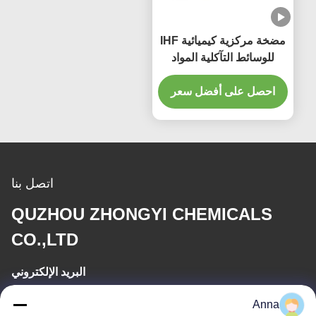
مضخة مركزية كيميائية IHF
للوسائط التآكلية المواد
القوية نطاق درجة حرارة
واسعة عمر طويل
احصل على أفضل سعر
اتصل بنا
QUZHOU ZHONGYI CHEMICALS
CO.,LTD
البريد الإلكتروني
wfmbeide@163.com
Anna