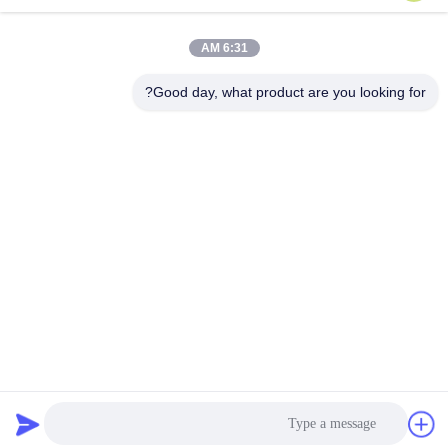
وقت العمل
6:31 AM
08:00-17:00
Good day, what product are you looking for?
عنواننا
العنوان
رقم 121. مدينة كيتشنغ تشوتشو تشجيانغ الصين
الهاتف
86-570-8017861
الصين جودة جيدة مضخة الصرف الصحي الغاطسة المورد. حقوق الطبع
والنشر © -2026 QUZHOU ZHONGYI CHEMICALS CO.,LTD جميع
الحقوق محفوظة
سياسة الخصوصية
|
خريطة الموقع