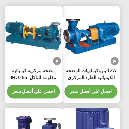
ZA البتروكيماويات المضخة
مضخة مركزية كيميائية
الكيميائية الطرد المركزي
مقاومة للتآكل IH، 0.55-
المضخة الكيميائية البترولية
90KW، 6.3-400m3/h، 5-
احصل على أفضل سعر
125m
احصل على أفضل سعر