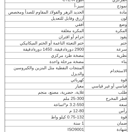
نموذج
سيز-أ
مادة
الحديد الزهر والفولاذ المقاوم للصدأ ومخصص
لون
أزرق وقابل للتعديل
وضع
أفقي
المكره
المكره مغلقة
يقود
حزام أو اقتران
ختم
ختم التعبئة الناعمة أو الختم الميكانيكي
سرعة
2900 دورة/دقيقة، 1450 دورة/دقيقة
نظرية
مضخة طرد مركزي
بناء
مضخة مرحلة واحدة
المنتجات النفطية مثل البنزين والكيروسين
الاستخدام
والديزل
قوة
كهربائي
قياسي أو غير قياسي
معيار
طلب
غلاية، حضرية، مصنع، منجم
قطر المخرج
25-300 ملم
سعة
3.2-550 م³/ساعة
رأس
12-80 م
قوة
0.75-132 كيلو واط
ضمان
1 سنة
شهادة
ISO9001