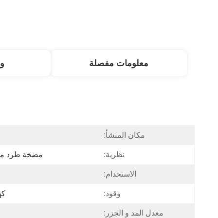
معلومات مفصلة
و
مكان المنشأ:
ا
نظرية:
مضخة طرد م
الاستخدام:
وقود:
كه
معدل المد و الجزر: