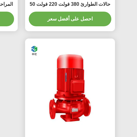
حالات الطوارئ 380 فولت 220 فولت 50
هرتز 60 هرتز مضخة رغوة مكافحة
الحرائق
احصل على أفضل سعر