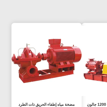
مضخة حريق بمحرك ديزل 1200 جالون
مضخة مياه إطفاء الحريق ذات الطرد