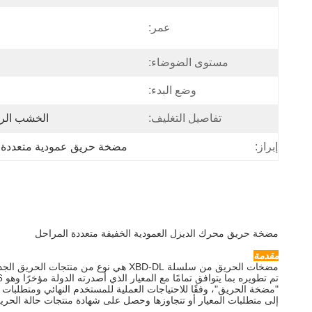
عمر:
مستوى الضوضاء:
وضع البدء:
تفاصيل التغليف:
الخشب الر
إبراز:
مضخة حريق عمودية متعددة 
مضخة حريق محرك الديزل العمودية الخفيفة متعددة المراحل
مقدمة
مضخات الحريق من سلسلة XBD-DL هي نوع من منتجات الحريق الجديدة التي تم بحثها و
تم تطويره بما يتوافق تمامًا مع المعيار الذي أصدرته الدولة مؤخرًا وهو GB6245-2006
"مضخة الحريق"، وفقًا للاحتياجات العملية للمستخدم النهائي ومتطلبات
إلى متطلبات المعيار أو تتجاوزها وحصل على شهادة منتجات حالة الحري