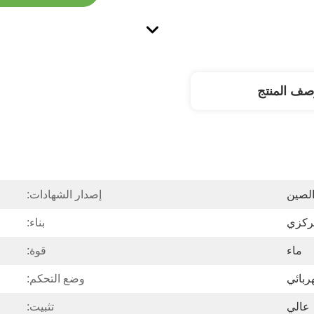
صف المنتج
لصين
إصدار الشهادات:
ركزي
بناء:
ماء
قوة:
ربائي
وضع التحكم:
عالي
تثبيت: