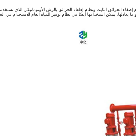
ة XBD-DL بشكل أساسي في نظام إطفاء الحرائق الثابت ونظام إطفاء الحرائق بالرش الأوتوماتيكي ا