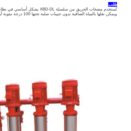
طلب
تُستخدم مضخات الحريق من سلسل
ويمكن نقلها بالمياه الصافية بدون حبيبات صلبة تحتها 100 درجة مئوية أو ما يعادلها، يمكن استخدامها أيضًا في نظام توفير المياه العام للاستخدام في الحرائق والمعيشة والإنتاج والبناء والبلدية.