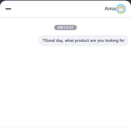
wfmbeide@163.com
Anna
وقت العمل
12:47 AM
08:00-17:00
Good day, what product are you looking for?
عنواننا
العنوان
رقم 121. مدينة كيتشنغ تشوتشو تشجيانغ الصين
الهاتف
86-570-8017861
الصين جودة جيدة مضخة الصرف الصحي الغاطسة المورد. حقوق الطبع
والنشر © -2026 QUZHOU ZHONGYI CHEMICALS CO.,LTD جميع
الحقوق محفوظة