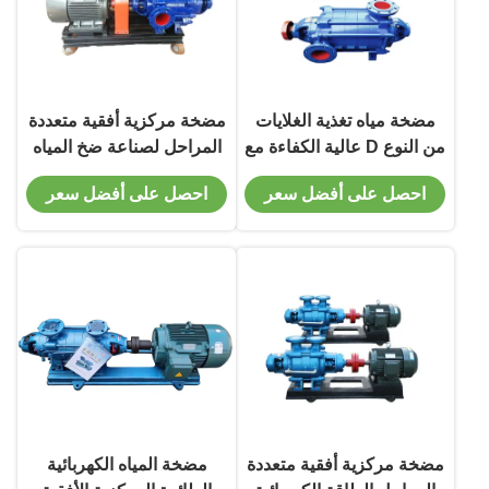
مضخة مياه تغذية الغلايات
مضخة مركزية أفقية متعددة
من النوع D عالية الكفاءة مع
المراحل لصناعة ضخ المياه
مادة ختم التعبئة الناعمة
في منجم الفحم
احصل على أفضل سعر
احصل على أفضل سعر
تستخدم الحديد الزهر /
ss304
مضخة مركزية أفقية متعددة
مضخة المياه الكهربائية