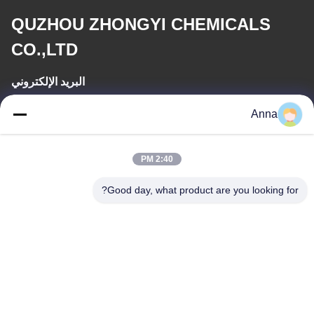
QUZHOU ZHONGYI CHEMICALS
CO.,LTD
البريد الإلكتروني
wfmbeide@163.com
Anna
وقت العمل
2:40 PM
08:00-17:00
Good day, what product are you looking for?
عنواننا
العنوان
رقم 121. مدينة كيتشنغ تشوتشو تشجيانغ الصين
الهاتف
86-570-8017861