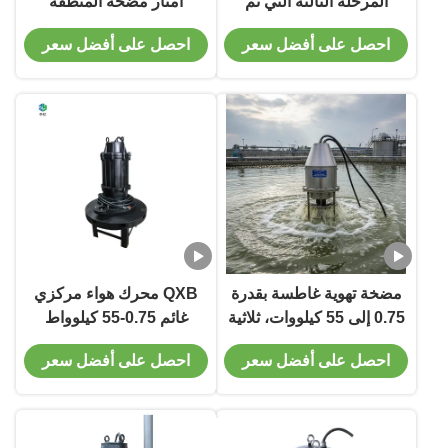
المرحلة الثالثة التي تم
أمتار مضخة المنطقة
تطويرها لتقديم نقل
الغارقة 3 مراحل مصممة
احصل على أفضل سعر
احصل على أفضل سعر
الأكسجين وتحسين المياه في
للعمل المستمر في البيئات
تطبيقات مختلفة
القاسية
مضخة تهوية غاطسة بقدرة
QXB محرك هواء مركزي
0.75 إلى 55 كيلووات، ثلاثية
غائم 0.75-55 كيلوواط
الطور، مناسبة للعمل
محرك هواء غائم
احصل على أفضل سعر
احصل على أفضل سعر
المستمر في أحواض التهوية
والمعالجة البيولوجية