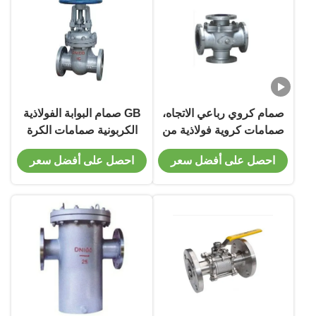
صمام كروي رباعي الاتجاه،
GB صمام البوابة الفولاذية
صمامات كروية فولاذية من
الكربونية صمامات الكرة
النوع المثبت على مرتكز
الفولاذية GB / T12234
احصل على أفضل سعر
احصل على أفضل سعر
الدوران
Standard