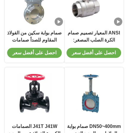
ANSI المعيار تصميم صمام
صمام بوابة سكين من الفولاذ
الكرة الصلب المصغر:
المقاوم للصدأ صمامات
ASMEB16.34 GB/T
كروية فولاذية Z273H/X/F-
احصل على أفضل سعر
احصل على أفضل سعر
12237 التحكم بكفاءة
10
السوائل والغازات مع S
دائمة
DN50~400mm صمام بوابة
J41T J41W الصمامات