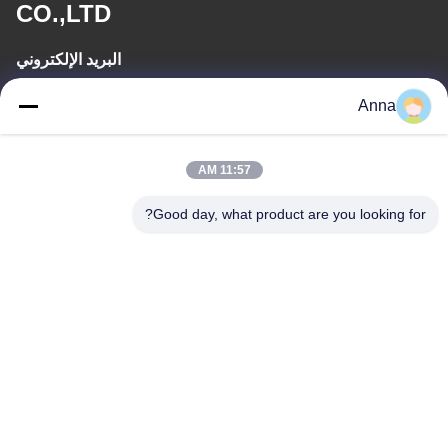
CO.,LTD
البريد الإلكتروني
wfmbeide@163.com
Anna
وقت العمل
11:57 AM
08:00-17:00
Good day, what product are you looking for?
عنواننا
العنوان
رقم 121. مدينة كيتشنغ تشوتشو تشجيانغ الصين
الهاتف
86-570-8017861