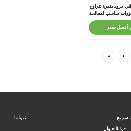
 مزود بقدرة تتراوح
0. إلى 22 كيلووات مناسب لمعالجة
 والخلط الكيميائي
 أفضل سعر
 سريع
عنواننا
حولنا
العنوان