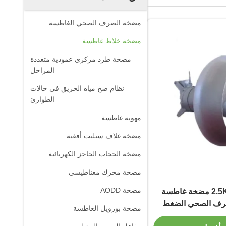
مضخة الصرف الصحي الغاطسة
مضخة خلاط غاطسة
مضخة طرد مركزي عمودية متعددة
المراحل
نظام ضخ مياه الحريق في حالات
الطوارئ
مهوية غاطسة
مضخة غلاف سبليت أفقية
مضخة الحجاب الحاجز الكهربائية
مضخة محرك مغناطيسي
مضخة AODD
2.5KW 7.5KW QJB مضخة غاطسة
لصرف الصحي الضغط
مضخة بورويل الغاطسة
عالي