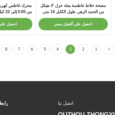
مضخة خلاط غاطسة بفئة عزل F، هيكل
محرك غاطس كهربائي
من الحديد الزهر، طول الكابل 10 متر،
من 85
مناسبة للتطبيقات الصناعية
مياه الصرف الصحي
احصل على أفضل سعر
احصل على
8
7
6
5
4
3
2
1
اتصل بنا
رابط
QUZHOU ZHONGYI