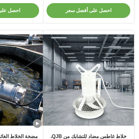
IP68
ال
احصل على أفضل سعر
احصل على
خلاط غاطس مضاد للتشابك من QJB،
مضخة الخلاط الغائم