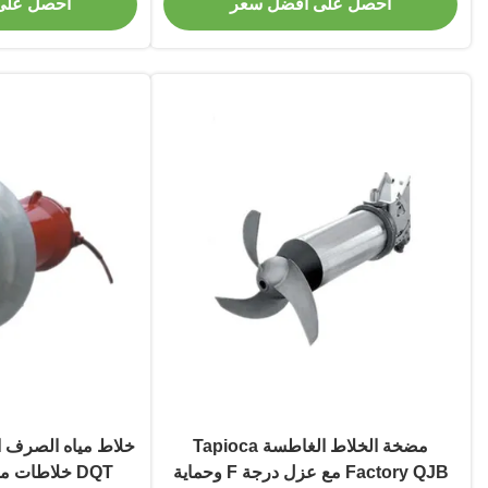
احصل على أفضل سعر
احصل على
مضخة الخلاط الغاطسة Tapioca
Factory QJB مع عزل درجة F وحماية
DQT خلاطات 