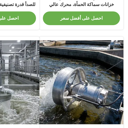
خزانات سماكة الحمأة، محرك عالي
الطاقة، دمج تدفق الخلط، الكربون
فئة الع
احصل على أفضل سعر
احصل على
ال