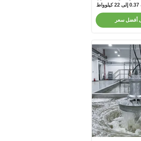
للصدأ قدرة تصنيفية 0.37 إلى 22 كيلوواط
زل F خيار الحديد الصلب لأداء
 أفضل سعر
خلط