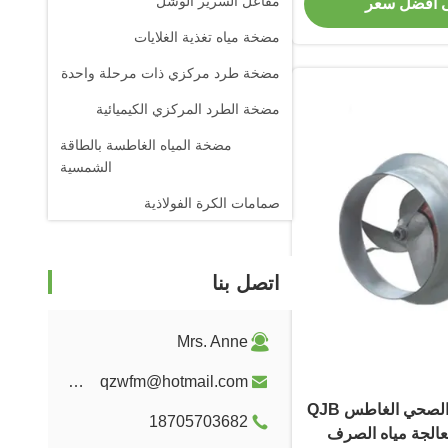
مفاعل السرير الوشل
 أفضل سعر
مضخة مياه تغذية الغلايات
مضخة طرد مركزي ذات مرحلة واحدة
مضخة الطرد المركزي الكيميائية
مضخة المياه الغاطسة بالطاقة
الشمسية
صمامات الكرة الفولاذية
قالب الجرافيت
جذور منفاخ
اتصل بنا
Mrs. Anne
wfmbeide@163.com qzwfm@hotmail.com
خلاط مياه الصرف الصحي الغاطس QJB
18705703682
معالجة مياه الصرف