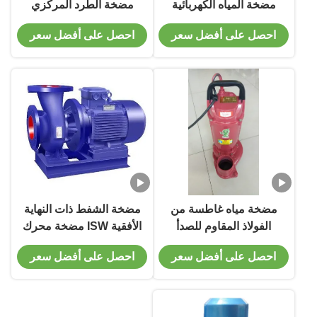
مضخة المياه الكهربائية
مضخة الطرد المركزي
ذات الشفط الواحد مضخة
في نهاية الصف امتصاص
احصل على أفضل سعر
احصل على أفضل سعر
الأنابيب
مضخة مياه غاطسة من
مضخة الشفط ذات النهاية
الفولاذ المقاوم للصدأ
الأفقية ISW مضخة محرك
QDX بقوة 1.5 حصان
أحادية الكتلة لخط أنابيب
احصل على أفضل سعر
احصل على أفضل سعر
تستخدم في المياه
أحادي المرحلة
النظيفة