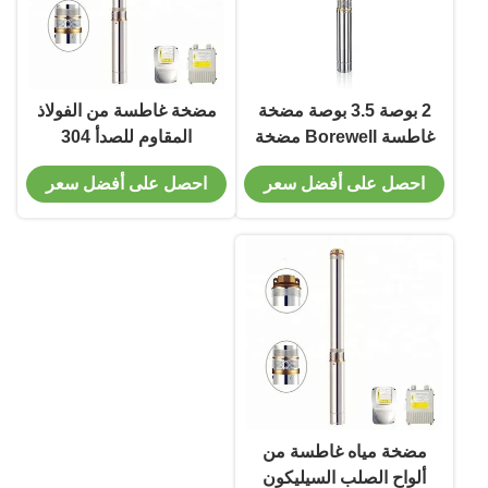
2 بوصة 3.5 بوصة مضخة
مضخة غاطسة من الفولاذ
غاطسة Borewell مضخة
المقاوم للصدأ 304
غاطسة متعددة المراحل
Borewell 3hp مضخة بئر
احصل على أفضل سعر
احصل على أفضل سعر
بئر عميق
غاطسة محرك مغلق
بإحكام مياه محمية حرارياً
P
مضخة مياه غاطسة من
ألواح الصلب السيليكون