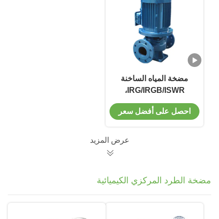
مضخة المياه الساخنة
IRG/IRGB/ISWR،
مكونات عالية التركيز،
احصل على أفضل سعر
صعود مواز/سلسلة
عرض المزيد
مضخة الطرد المركزي الكيميائية