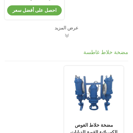
على FRP مع المصعد
احصل على أفضل سعر
والأنابيب
عرض المزيد
مضخة خلاط غاطسة
مضخة خلاط الغوص
الكهربائية القوية للدبابات