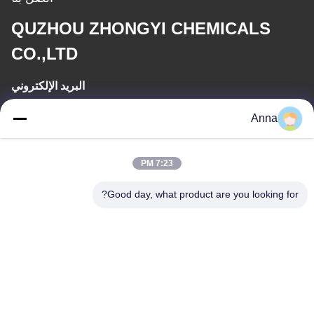
QUZHOU ZHONGYI CHEMICALS
CO.,LTD
البريد الإلكتروني
wfmbeide@163.com
Anna
وقت العمل
7:23 PM
08:00-17:00
Good day, what product are you looking for?
عنواننا
العنوان
رقم 121. مدينة كيتشنغ تشوتشو تشجيانغ الصين
الهاتف
86-570-8017861