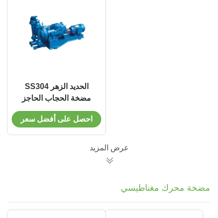
الحديد الزهر SS304
مضخة الحجاب الحاجز
الكهربائية الضغط
احصل على أفضل سعر
المنخفض 30M الرأس
عرض المزيد
مضخة محرك مغناطيسي