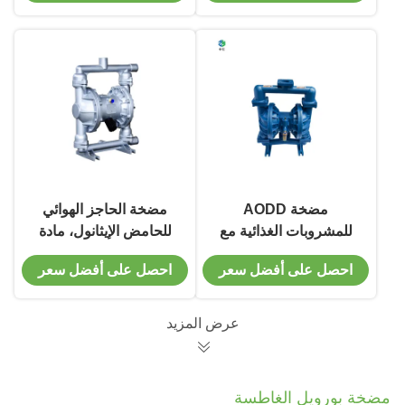
مضخة AODD
مضخة الحاجز الهوائي
للمشروبات الغذائية مع
للحامض الإيثانول، مادة
معدل تدفق من 0.1 إلى
الحاجز المزدوج على
احصل على أفضل سعر
احصل على أفضل سعر
400 GPM وحجم منفذ
البلاستيك / SS316
1/4 إلى 3
عرض المزيد
مضخة بورويل الغاطسة