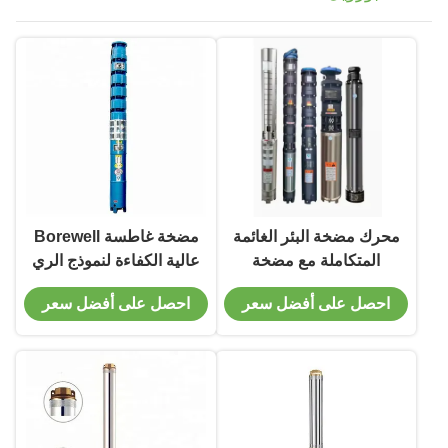
محرك مضخة البئر الغائمة
مضخة غاطسة Borewell
المتكاملة مع مضخة
عالية الكفاءة لنموذج الري
غارقة في البئر تحت
QJ مادة الحديد الزهر
احصل على أفضل سعر
احصل على أفضل سعر
الأرض للضخ
الجهد 380 فولت/50bz