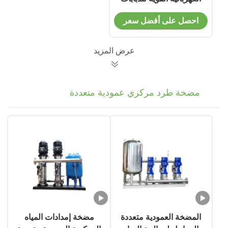
لقطر المخرج 150mm-
احصل على أفضل سعر
200mm
عرض المزيد
مضخة طرد مركزي عمودية متعددة
المراحل
المضخة العمودية متعددة
مضخة إمدادات المياه