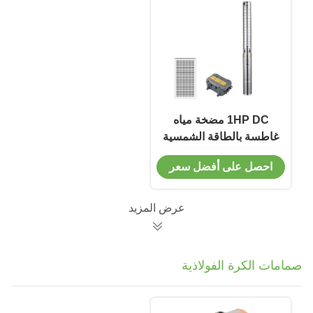
1HP DC مضخة مياه
غاطسة بالطاقة الشمسية
3 "4" مضخة مياه الري
احصل على أفضل سعر
الزراعية بئر
عرض المزيد
صمامات الكرة الفولاذية