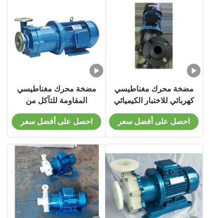
مضخة محرك مغناطيسي
مضخة محرك مغناطيسي
كهربائي للاختبار الكيميائي
المقاومة للتآكل من
والضغط المنخفض
الفولاذ المقاوم للصدأ مع
احصل على أفضل سعر
احصل على أفضل سعر
السرعة القصوى من
3500 دورة في الدقيقة